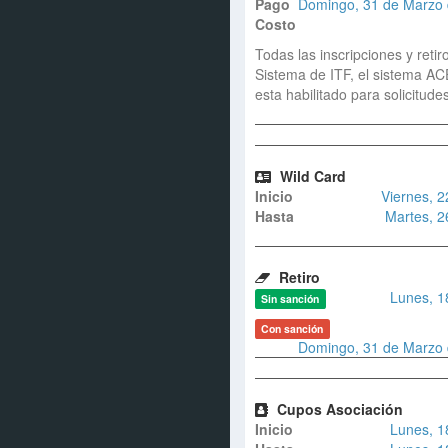
Pago
Domingo, 31 de Marzo d
Costo
Todas las inscripciones y retir
Sistema de ITF, el sistema AC
esta habilitado para solicitude
Wild Card
Inicio
Viernes, 
Hasta
Martes, 2
Retiro
Lunes, 1
Sin sanción
Con sanción
Domingo, 31 de Marzo d
Cupos Asociación
Inicio
Lunes, 1