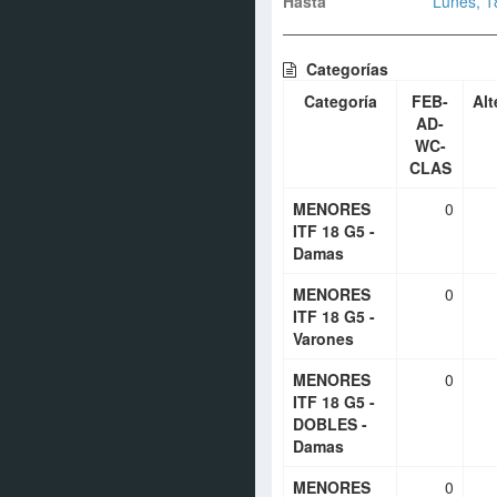
Hasta
Lunes, 1
Categorías
Categoría
FEB-
Alt
AD-
WC-
CLAS
MENORES
0
ITF 18 G5 -
Damas
MENORES
0
ITF 18 G5 -
Varones
MENORES
0
ITF 18 G5 -
DOBLES -
Damas
MENORES
0