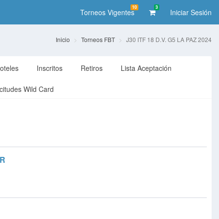
10
3
Torneos Vigentes
Iniciar Sesión
Inicio
Torneos FBT
J30 ITF 18 D.V. G5 LA PAZ 2024
oteles
Inscritos
Retiros
Lista Aceptación
icitudes Wild Card
AR