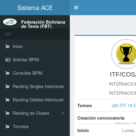
Sistema ACE
Toggle
navigation
Federación Boliviana
de Tenis (FBT)
FBT
Inicio
Solicitar BPIN
Consultar BPIN
ITF/COS
INTERNACIO
Ranking Singles historicos
INTERNACIO
Ranking Dobles historicos
Torneo
J30 ITF 18 
Ranking de Clubes
Creación convocatoria
Viernes, 
Torneos
Inicio
Lunes, 