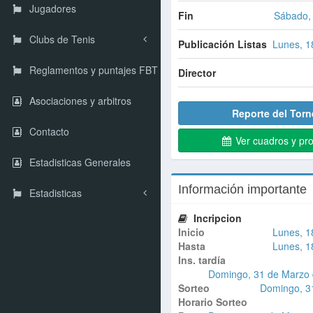
Jugadores
Fin
Sábado, 
Clubs de Tenis
Publicación Listas
Lunes, 1
Reglamentos y puntajes FBT
Director
Asociaciones y arbitros
Reporte del Torn
Contacto
Ver cuadros y pr
Estadisticas Generales
Información importante
Estadisticas
Incripcion
Inicio
Lunes, 1
Hasta
Lunes, 1
Ins. tardía
Domingo, 31 de Marzo d
Sorteo
Domingo, 3
Horario Sorteo