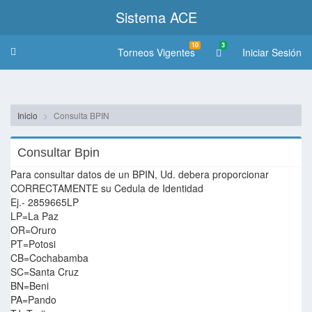
Sistema ACE
10
3
Torneos Vigentes
Iniciar Sesión
Toggle
navigation
Inicio
Consulta BPIN
Consultar Bpin
Para consultar datos de un BPIN, Ud. debera proporcionar
CORRECTAMENTE su Cedula de Identidad
Ej.- 2859665LP
LP=La Paz
OR=Oruro
PT=Potosi
CB=Cochabamba
SC=Santa Cruz
BN=Beni
PA=Pando