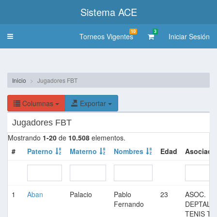
Sistema ACE
10
3
Torneos Vigentes
Iniciar Sesión
Toggle
navigation
Inicio
Jugadores FBT
Columnas
Exportar
Jugadores FBT
Mostrando
1-20
de
10.508
elementos.
#
Paterno
Materno
Nombres
Edad
Asociaci
1
Aban
Palacio
Pablo
23
ASOC.
Fernando
DEPTAL. 
TENIS TA