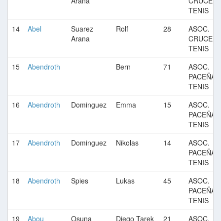
Arana
CRUCEÑA
TENIS
14
Abel
Suarez
Rolf
28
ASOC.
Arana
CRUCEÑA
TENIS
15
Abendroth
Bern
71
ASOC.
PACEÑA 
TENIS
16
Abendroth
Dominguez
Emma
15
ASOC.
PACEÑA 
TENIS
17
Abendroth
Dominguez
Nikolas
14
ASOC.
PACEÑA 
TENIS
18
Abendroth
Spies
Lukas
45
ASOC.
PACEÑA 
TENIS
19
Abou
Osuna
Diego Tarek
21
ASOC.