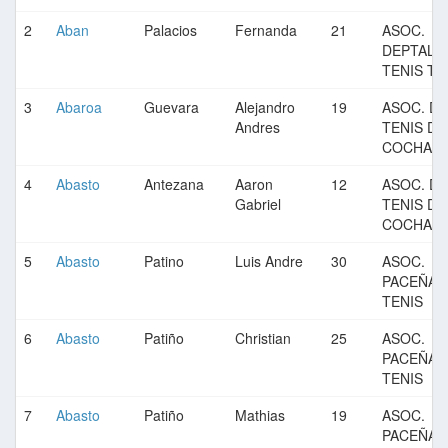
2
Aban
Palacios
Fernanda
21
ASOC.
DEPTAL. 
TENIS TA
3
Abaroa
Guevara
Alejandro
19
ASOC. DE
Andres
TENIS DE
COCHAB
4
Abasto
Antezana
Aaron
12
ASOC. DE
Gabriel
TENIS DE
COCHAB
5
Abasto
Patino
Luis Andre
30
ASOC.
PACEÑA 
TENIS
6
Abasto
Patiño
Christian
25
ASOC.
PACEÑA 
TENIS
7
Abasto
Patiño
Mathias
19
ASOC.
PACEÑA 