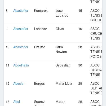
TENIS
8
Abastoflor
Komarek
Jose
45
ASOC. DE
Eduardo
TENIS DE
CHUQUIS
9
Abastoflor
Landivar
Olivia
10
ASOC.
CRUCEÑA
TENIS
10
Abastoflor
Ortuste
Jairo
28
ASOC. DE
Newton
TENIS DE
POTOSI
11
Abdelhalin
Sebastian
30
ASOC.
PACEÑA 
TENIS
12
Abecia
Burgos
Maria Lidia
29
ASOC.
DEPTAL. 
TENIS TA
13
Abel
Suarez
Marah
25
ASOC.