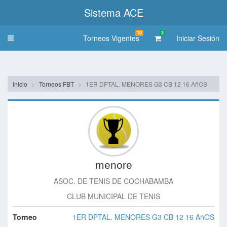
Sistema ACE
10
3
Torneos Vigentes
Iniciar Sesión
Toggle
navigation
Inicio
Torneos FBT
1ER DPTAL. MENORES G3 CB 12 16 AñOS
menore
ASOC. DE TENIS DE COCHABAMBA
CLUB MUNICIPAL DE TENIS
Torneo
1ER DPTAL. MENORES G3 CB 12 16 AñOS