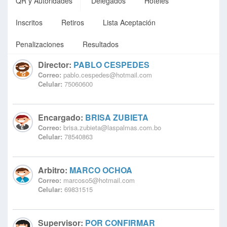
QR y Autoridades
Delegados
Hoteles
Inscritos
Retiros
Lista Aceptación
Penalizaciones
Resultados
Director:
PABLO CESPEDES
Correo:
pablo.cespedes@hotmail.com
Celular:
75060600
Encargado:
BRISA ZUBIETA
Correo:
brisa.zubieta@laspalmas.com.bo
Celular:
78540863
Arbitro:
MARCO OCHOA
Correo:
marcoso5@hotmail.com
Celular:
69831515
Supervisor:
POR CONFIRMAR