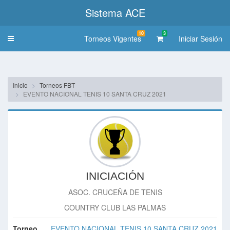
Sistema ACE
10
3
Torneos Vigentes
Iniciar Sesión
Toggle
navigation
Inicio
Torneos FBT
EVENTO NACIONAL TENIS 10 SANTA CRUZ 2021
INICIACIÓN
ASOC. CRUCEÑA DE TENIS
COUNTRY CLUB LAS PALMAS
Torneo
EVENTO NACIONAL TENIS 10 SANTA CRUZ 2021