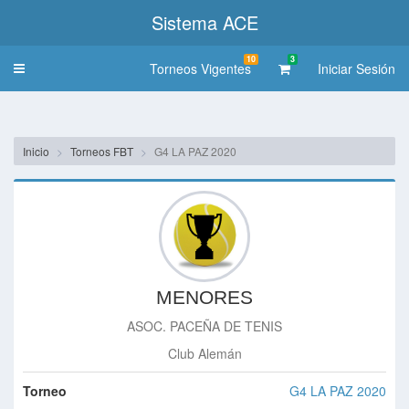
Sistema ACE
10
3
Torneos Vigentes
Iniciar Sesión
Toggle
navigation
Inicio
Torneos FBT
G4 LA PAZ 2020
MENORES
ASOC. PACEÑA DE TENIS
Club Alemán
Torneo
G4 LA PAZ 2020