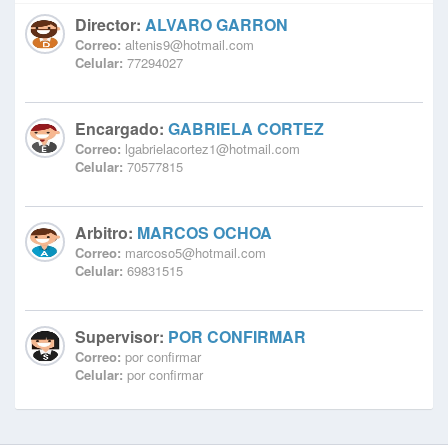
Director:
ALVARO GARRON
Correo:
altenis9@hotmail.com
Celular:
77294027
Encargado:
GABRIELA CORTEZ
Correo:
lgabrielacortez1@hotmail.com
Celular:
70577815
Arbitro:
MARCOS OCHOA
Correo:
marcoso5@hotmail.com
Celular:
69831515
Supervisor:
POR CONFIRMAR
Correo:
por confirmar
Celular:
por confirmar