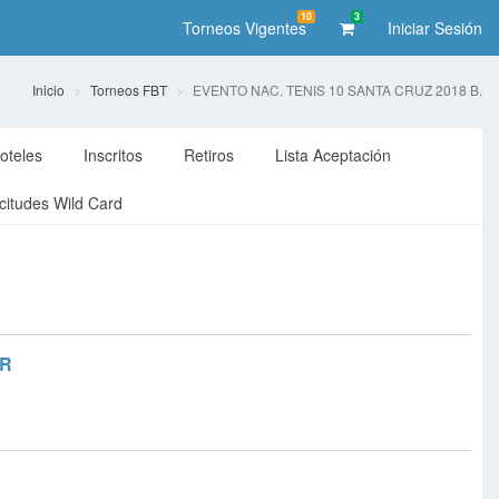
10
3
Torneos Vigentes
Iniciar Sesión
Inicio
Torneos FBT
EVENTO NAC. TENIS 10 SANTA CRUZ 2018 B.
oteles
Inscritos
Retiros
Lista Aceptación
icitudes Wild Card
AR