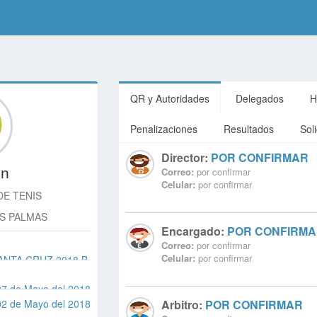
QR y Autoridades
Delegados
H
Penalizaciones
Resultados
Sol
Director:
POR CONFIRMAR
ón
Correo:
por confirmar
Celular:
por confirmar
DE TENIS
S PALMAS
Encargado:
POR CONFIRM
Correo:
por confirmar
Celular:
por confirmar
ANTA CRUZ 2018 B.
07 de Mayo del 2018
02 de Mayo del 2018
Arbitro:
POR CONFIRMAR