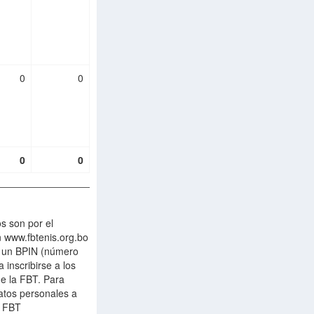
0
0
0
0
os son por el
 www.fbtenis.org.bo
n un BPIN (número
 inscribirse a los
de la FBT. Para
atos personales a
a FBT