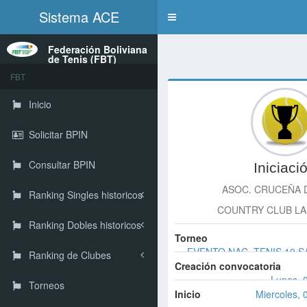
Sistema ACE
Toggle
navigation
Federación Boliviana
de Tenis (FBT)
FBT
Inicio
Solicitar BPIN
Consultar BPIN
Iniciaci
ASOC. CRUCEÑA 
Ranking Singles historicos
COUNTRY CLUB LA
Ranking Dobles historicos
Torneo
EVENTO NAC. TENIS 10 S
Ranking de Clubes
Creación convocatoria
Lunes, 
Torneos
Inicio
Miercoles, 