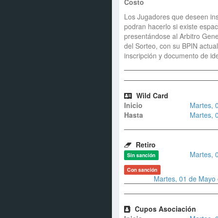
Costo
Los Jugadores que deseen ins
podran hacerlo si existe espac
presentándose al Arbitro Gene
del Sorteo, con su BPIN actua
inscripción y documento de id
Wild Card
Inicio
Martes, 
Hasta
Martes, 
Retiro
Martes, 
Sin sanción
Con sanción
Martes, 01 de Mayo 
Cupos Asociación