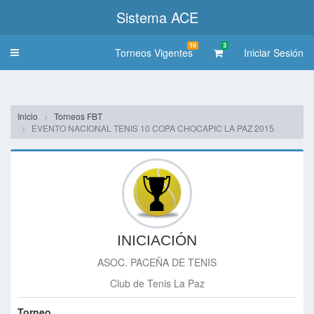
Sistema ACE
10
3
Torneos Vigentes
Iniciar Sesión
Toggle
navigation
Inicio
Torneos FBT
EVENTO NACIONAL TENIS 10 COPA CHOCAPIC LA PAZ 2015
INICIACIÓN
ASOC. PACEÑA DE TENIS
Club de Tenis La Paz
Torneo