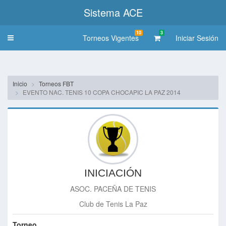
Sistema ACE
10
3
Torneos Vigentes
Iniciar Sesión
Toggle
navigation
Inicio
Torneos FBT
EVENTO NAC. TENIS 10 COPA CHOCAPIC LA PAZ 2014
INICIACIÓN
ASOC. PACEÑA DE TENIS
Club de Tenis La Paz
Torneo