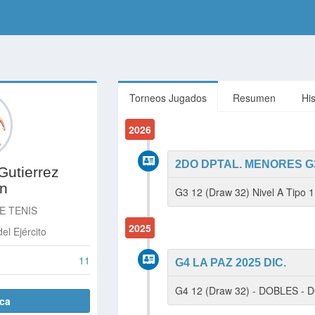
Torneos Jugados
Resumen
Hi
2026
2DO DPTAL. MENORES G3
Gutierrez
on
G3 12 (Draw 32) Nivel A Tipo 
E TENIS
2025
del Ejército
11
G4 LA PAZ 2025 DIC.
G4 12 (Draw 32) - DOBLES -
ica