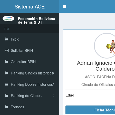
Sistema ACE
Toggle
navigation
Federación Boliviana
de Tenis (FBT)
FBT
Inicio
Solicitar BPIN
Consultar BPIN
Adrian Ignacio 
Calder
Ranking Singles historicos
ASOC. PACEÑA D
Ranking Dobles historicos
Círculo de Oficiales 
Edad
Ranking de Clubes
Torneos
Ficha Técn