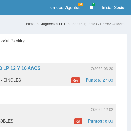
10
3
Torneos Vigentes
Iniciar Sesión
Inicio
Jugadores FBT
Adrian Ignacio Gutierrez Calderon
storial Ranking
 LP 12 Y 16 AñOS
2026-03-20
1 - SINGLES
Puntos:
27.00
6to
2025-12-02
 DOBLES
Puntos:
8.00
QF