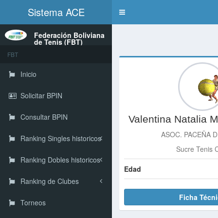
Sistema ACE
Toggle
navigation
Federación Boliviana
de Tenis (FBT)
FBT
Inicio
Solicitar BPIN
Consultar BPIN
Valentina Natalia 
ASOC. PACEÑA D
Ranking Singles historicos
Sucre Tenis 
Ranking Dobles historicos
Edad
Ranking de Clubes
Ficha Técn
Torneos