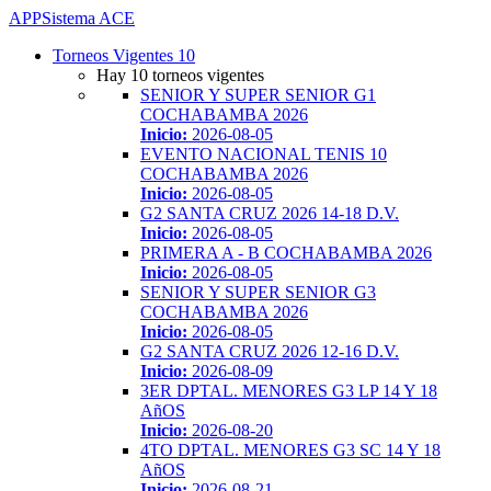
APP
Sistema ACE
Toggle
Torneos Vigentes
10
navigation
Hay 10 torneos vigentes
SENIOR Y SUPER SENIOR G1
COCHABAMBA 2026
Inicio:
2026-08-05
EVENTO NACIONAL TENIS 10
COCHABAMBA 2026
Inicio:
2026-08-05
G2 SANTA CRUZ 2026 14-18 D.V.
Inicio:
2026-08-05
PRIMERA A - B COCHABAMBA 2026
Inicio:
2026-08-05
SENIOR Y SUPER SENIOR G3
COCHABAMBA 2026
Inicio:
2026-08-05
G2 SANTA CRUZ 2026 12-16 D.V.
Inicio:
2026-08-09
3ER DPTAL. MENORES G3 LP 14 Y 18
AñOS
Inicio:
2026-08-20
4TO DPTAL. MENORES G3 SC 14 Y 18
AñOS
Inicio:
2026-08-21