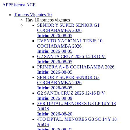
APP
Sistema ACE
Toggle
Torneos Vigentes
10
navigation
Hay 10 torneos vigentes
SENIOR Y SUPER SENIOR G1
COCHABAMBA 2026
Inicio:
2026-08-05
EVENTO NACIONAL TENIS 10
COCHABAMBA 2026
Inicio:
2026-08-05
G2 SANTA CRUZ 2026 14-18 D.V.
Inicio:
2026-08-05
PRIMERA A - B COCHABAMBA 2026
Inicio:
2026-08-05
SENIOR Y SUPER SENIOR G3
COCHABAMBA 2026
Inicio:
2026-08-05
G2 SANTA CRUZ 2026 12-16 D.V.
Inicio:
2026-08-09
3ER DPTAL. MENORES G3 LP 14 Y 18
AñOS
Inicio:
2026-08-20
4TO DPTAL. MENORES G3 SC 14 Y 18
AñOS
Inicio:
2026-08-21