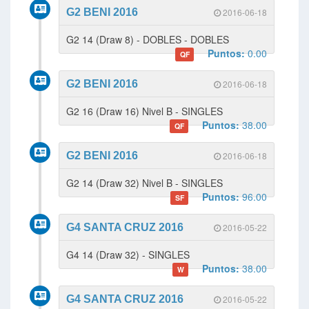
G2 BENI 2016
2016-06-18
G2 14 (Draw 8) - DOBLES - DOBLES
Puntos:
0.00
QF
G2 BENI 2016
2016-06-18
G2 16 (Draw 16) Nivel B - SINGLES
Puntos:
38.00
QF
G2 BENI 2016
2016-06-18
G2 14 (Draw 32) Nivel B - SINGLES
Puntos:
96.00
SF
G4 SANTA CRUZ 2016
2016-05-22
G4 14 (Draw 32) - SINGLES
Puntos:
38.00
W
G4 SANTA CRUZ 2016
2016-05-22