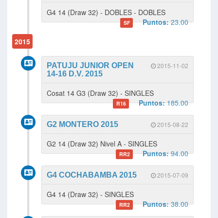
G4 14 (Draw 32) - DOBLES - DOBLES
Puntos:
23.00
SF
2015
PATUJU JUNIOR OPEN
2015-11-02
14-16 D.V. 2015
Cosat 14 G3 (Draw 32) - SINGLES
Puntos:
185.00
R16
G2 MONTERO 2015
2015-08-22
G2 14 (Draw 32) Nivel A - SINGLES
Puntos:
94.00
RR2
G4 COCHABAMBA 2015
2015-07-09
G4 14 (Draw 32) - SINGLES
Puntos:
38.00
RR2