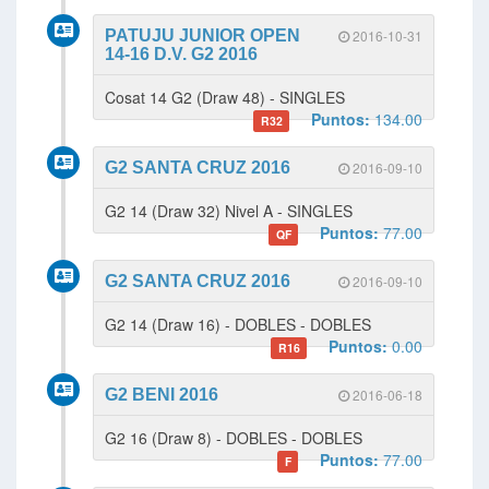
PATUJU JUNIOR OPEN
2016-10-31
14-16 D.V. G2 2016
Cosat 14 G2 (Draw 48) - SINGLES
Puntos:
134.00
R32
G2 SANTA CRUZ 2016
2016-09-10
G2 14 (Draw 32) Nivel A - SINGLES
Puntos:
77.00
QF
G2 SANTA CRUZ 2016
2016-09-10
G2 14 (Draw 16) - DOBLES - DOBLES
Puntos:
0.00
R16
G2 BENI 2016
2016-06-18
G2 16 (Draw 8) - DOBLES - DOBLES
Puntos:
77.00
F