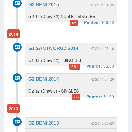
G2 BENI 2015
2015-04-25
G2 14 (Draw 32) Nivel B - SINGLES
Puntos:
109.00
QF
2014
G1 SANTA CRUZ 2014
2014-05-18
G1 12 (Draw 32) - SINGLES
Puntos:
32.00
RR 4
G2 BENI 2014
2014-04-26
G2 12 (Draw 8) - SINGLES
Puntos:
51.00
4to
2013
G2 BENI 2013
2013-08-23