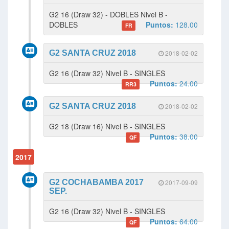
G2 16 (Draw 32) - DOBLES Nivel B -
DOBLES
Puntos:
128.00
FR
G2 SANTA CRUZ 2018
2018-02-02
G2 16 (Draw 32) Nivel B - SINGLES
Puntos:
24.00
RR3
G2 SANTA CRUZ 2018
2018-02-02
G2 18 (Draw 16) Nivel B - SINGLES
Puntos:
38.00
QF
2017
G2 COCHABAMBA 2017
2017-09-09
SEP.
G2 16 (Draw 32) Nivel B - SINGLES
Puntos:
64.00
QF