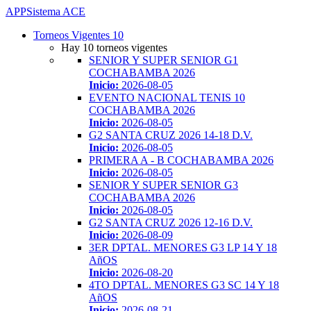
APP
Sistema ACE
Toggle
Torneos Vigentes
10
navigation
Hay 10 torneos vigentes
SENIOR Y SUPER SENIOR G1
COCHABAMBA 2026
Inicio:
2026-08-05
EVENTO NACIONAL TENIS 10
COCHABAMBA 2026
Inicio:
2026-08-05
G2 SANTA CRUZ 2026 14-18 D.V.
Inicio:
2026-08-05
PRIMERA A - B COCHABAMBA 2026
Inicio:
2026-08-05
SENIOR Y SUPER SENIOR G3
COCHABAMBA 2026
Inicio:
2026-08-05
G2 SANTA CRUZ 2026 12-16 D.V.
Inicio:
2026-08-09
3ER DPTAL. MENORES G3 LP 14 Y 18
AñOS
Inicio:
2026-08-20
4TO DPTAL. MENORES G3 SC 14 Y 18
AñOS
Inicio:
2026-08-21