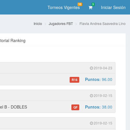
10
3
Torneos Vigentes
Iniciar Sesión
Inicio
Jugadores FBT
Flavia Andrea Saavedra Lino
storial Ranking
2019-04-23
Puntos:
96.00
R16
2019-02-15
vel B - DOBLES
Puntos:
38.00
QF
2019-02-15