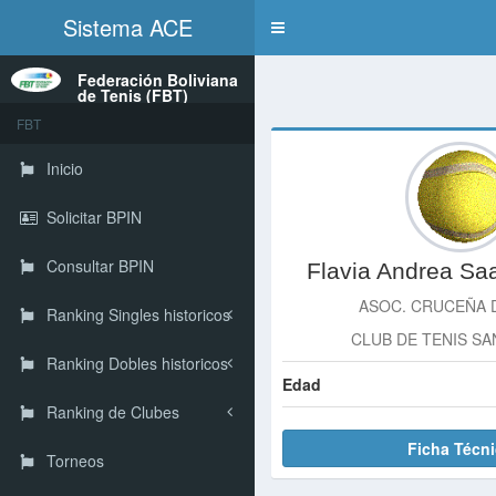
Sistema ACE
Toggle
navigation
Federación Boliviana
de Tenis (FBT)
FBT
Inicio
Solicitar BPIN
Consultar BPIN
Flavia Andrea Sa
ASOC. CRUCEÑA 
Ranking Singles historicos
CLUB DE TENIS S
Ranking Dobles historicos
Edad
Ranking de Clubes
Ficha Técn
Torneos