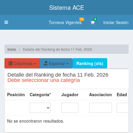
Sistema ACE
10
3
Torneos Vigentes
Iniciar Sesión
Toggle
navigation
Inicio
Detalle del Ranking de fecha 11 Feb. 2026
Columnas
Exportar
Ranking (xls)
Detalle del Ranking de fecha 11 Feb. 2026
Debe seleccionar una categría
Posición
Categoría*
Jugador
Asociacion
Edad Se
No se encontraron resultados.