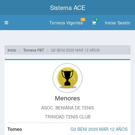
Sistema ACE
10
3
Torneos Vigentes
Iniciar Sesión
Toggle
navigation
Inicio
Torneos FBT
G2 BENI 2026 MAR 12 AÑOS
Menores
ASOC. BENIANA DE TENIS
TRINIDAD TENIS CLUB
Torneo
G2 BENI 2026 MAR 12 AÑOS