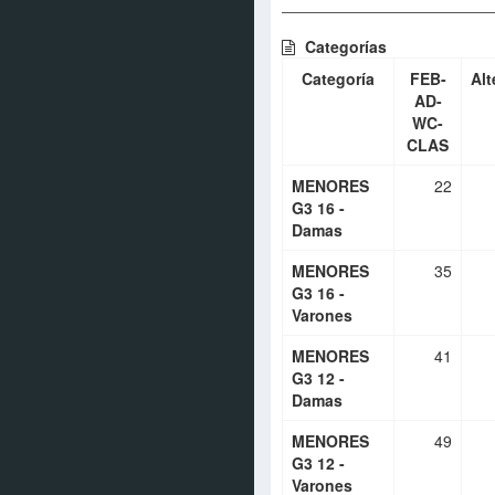
Categorías
Categoría
FEB-
Alt
AD-
WC-
CLAS
MENORES
22
G3 16 -
Damas
MENORES
35
G3 16 -
Varones
MENORES
41
G3 12 -
Damas
MENORES
49
G3 12 -
Varones