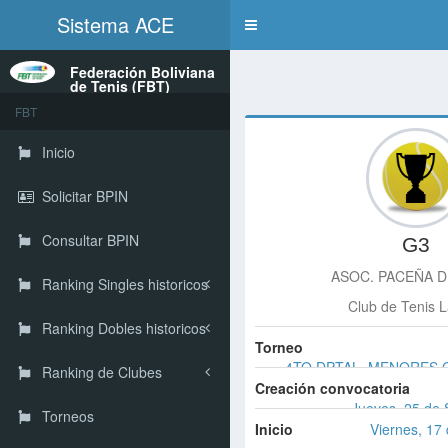
Sistema ACE
Toggle
navigation
Federación Boliviana
de Tenis (FBT)
FBT
Inicio
Solicitar BPIN
Consultar BPIN
G3
ASOC. PACEÑA D
Ranking Singles historicos
Club de Tenis 
Ranking Dobles historicos
Torneo
4TO DPTAL. MENORES G
Ranking de Clubes
Creación convocatoria
Jueves, 25 de 
Torneos
Inicio
Viernes, 17