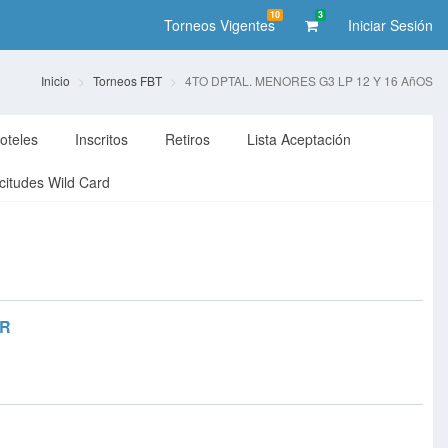
10
3
Torneos Vigentes
Iniciar Sesión
Inicio
Torneos FBT
4TO DPTAL. MENORES G3 LP 12 Y 16 AñOS
oteles
Inscritos
Retiros
Lista Aceptación
icitudes Wild Card
AR