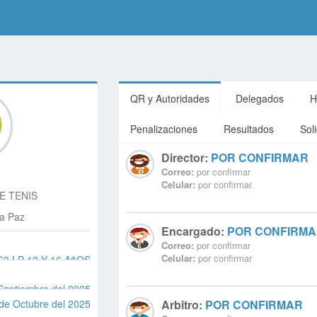
QR y Autoridades
Delegados
H
Penalizaciones
Resultados
Sol
Director:
POR CONFIRMAR
Correo:
por confirmar
Celular:
por confirmar
E TENIS
La Paz
Encargado:
POR CONFIRM
Correo:
por confirmar
Celular:
por confirmar
3 LP 12 Y 16 AñOS
Septiembre del 2025
 de Octubre del 2025
Arbitro:
POR CONFIRMAR