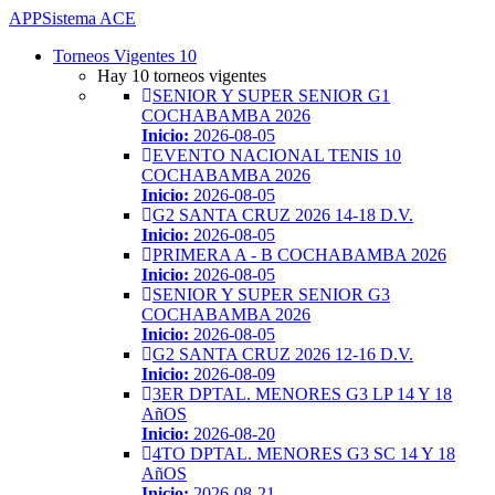
APP
Sistema ACE
Toggle
Torneos Vigentes
10
navigation
Hay 10 torneos vigentes
SENIOR Y SUPER SENIOR G1
COCHABAMBA 2026
Inicio:
2026-08-05
EVENTO NACIONAL TENIS 10
COCHABAMBA 2026
Inicio:
2026-08-05
G2 SANTA CRUZ 2026 14-18 D.V.
Inicio:
2026-08-05
PRIMERA A - B COCHABAMBA 2026
Inicio:
2026-08-05
SENIOR Y SUPER SENIOR G3
COCHABAMBA 2026
Inicio:
2026-08-05
G2 SANTA CRUZ 2026 12-16 D.V.
Inicio:
2026-08-09
3ER DPTAL. MENORES G3 LP 14 Y 18
AñOS
Inicio:
2026-08-20
4TO DPTAL. MENORES G3 SC 14 Y 18
AñOS
Inicio:
2026-08-21