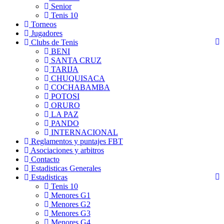
Senior
Tenis 10
Torneos
Jugadores
Clubs de Tenis
BENI
SANTA CRUZ
TARIJA
CHUQUISACA
COCHABAMBA
POTOSI
ORURO
LA PAZ
PANDO
INTERNACIONAL
Reglamentos y puntajes FBT
Asociaciones y arbitros
Contacto
Estadisticas Generales
Estadisticas
Tenis 10
Menores G1
Menores G2
Menores G3
Menores G4