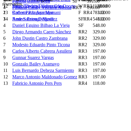
3
Fabiola Ballon Loza
SF
391.00
reservados.
12
Jorge Edwart Tejerina Copa
RR3
186.00
1
Diego Rodrigo Valenzuela Oporto
W
1118.00
4
Fabiana Candy Viscarra Agreda
RR3
196.00
13
Roberto Paz Aramayo
RR4
112.00
2
Carlos Pachajaya Mamani
F
783.00
14
Rene Salmon Delgado
RR4
112.00
3
Andres Estrugo Mendez
SF
548.00
4
Daniel Eguino Bilbao La Vieja
SF
548.00
5
Diego Armando Caero Sánchez
RR2
329.00
6
John Dustin Castro Zambrana
RR2
329.00
7
Modesto Eduardo Pinto Ticona
RR2
329.00
8
Carlos Alberto Cabrera Aguilera
RR3
197.00
9
Gunnar Suarez Vargas
RR3
197.00
10
Gonzalo Bailey Aramayo
RR3
197.00
11
Luis Bernardo Deheza Sarmiento
RR3
197.00
12
Marco Antonio Maldonado Gomez
RR3
197.00
13
Fabricio Antonio Pers Pers
RR4
118.00