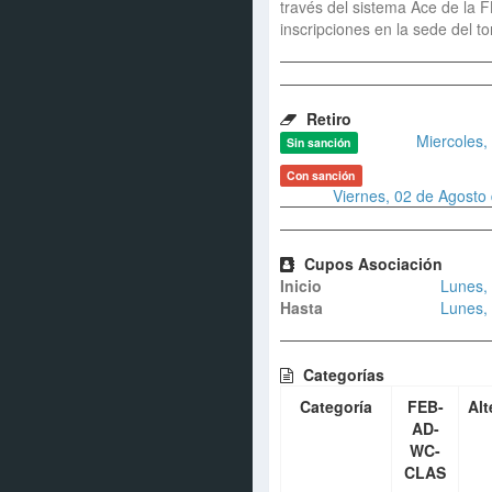
través del sistema Ace de la 
inscripciones en la sede del to
Retiro
Miercoles,
Sin sanción
Con sanción
Viernes, 02 de Agosto 
Cupos Asociación
Inicio
Lunes, 
Hasta
Lunes, 
Categorías
Categoría
FEB-
Alt
AD-
WC-
CLAS