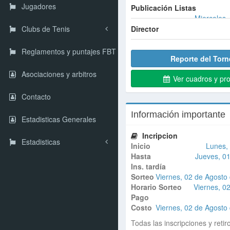
Jugadores
Publicación Listas
Miercoles,
Director
Clubs de Tenis
Reglamentos y puntajes FBT
Reporte del Torn
Asociaciones y arbitros
Ver cuadros y pr
Contacto
Información importante
Estadisticas Generales
Incripcion
Estadisticas
Inicio
Lunes, 
Hasta
Jueves, 01
Ins. tardía
Sorteo
Viernes, 02 de Agosto 
Horario Sorteo
Viernes, 0
Pago
Costo
Viernes, 02 de Agosto 
Todas las inscripciones y retir