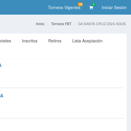
10
3
Torneos Vigentes
Iniciar Sesión
Inicio
Torneos FBT
G4 SANTA CRUZ 2024 AGOS.
oteles
Inscritos
Retiros
Lista Aceptación
A
RA