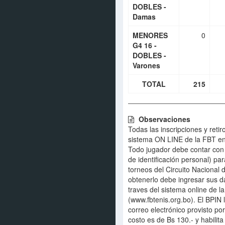
DOBLES -
Damas
MENORES
0
G4 16 -
DOBLES -
Varones
TOTAL
215
Observaciones
Todas las inscripciones y retir
sistema ON LINE de la FBT en
Todo jugador debe contar co
de identificación personal) para
torneos del Circuito Nacional 
obtenerlo debe ingresar sus d
traves del sistema online de l
(www.fbtenis.org.bo). El BPIN 
correo electrónico provisto por
costo es de Bs 130.- y habilita