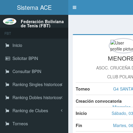
Sistema ACE
Toggle
navigation
Federación Boliviana
de Tenis (FBT)
FBT
Inicio
MENOR
Solicitar BPIN
ASOC. CRUCEÑA 
Consultar BPIN
CLUB POLA
Ranking Singles historicos
Torneo
G4 SANTA
Ranking Dobles historicos
Creación convocatoria
Miercoles,
Ranking de Clubes
Inicio
Sábado, 03
Torneos
Fin
Martes, 0