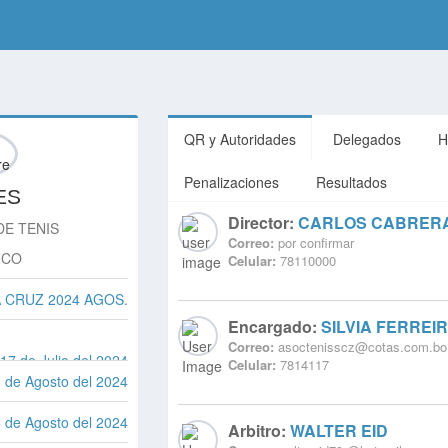
QR y Autoridades
Delegados
H
Penalizaciones
Resultados
ES
Director:
CARLOS CABRER
DE TENIS
Correo:
por confirmar
NCO
Celular:
78110000
 CRUZ 2024 AGOS.
Encargado:
SILVIA FERREI
Correo:
asoctenisscz@cotas.com.bo
 17 de Julio del 2024
Celular:
7814117
 de Agosto del 2024
6 de Agosto del 2024
Arbitro:
WALTER EID