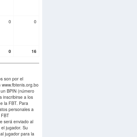
0
0
0
16
os son por el
 www.fbtenis.org.bo
n un BPIN (número
 inscribirse a los
de la FBT. Para
atos personales a
a FBT
le será enviado al
 el jugador. Su
 al jugador para la