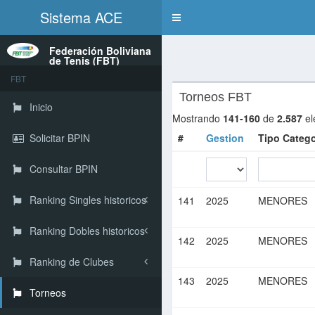
Sistema ACE
Toggle
navigation
Federación Boliviana
de Tenis (FBT)
FBT
Torneos FBT
Inicio
Mostrando
141-160
de
2.587
el
#
Gestion
Tipo Catego
Solicitar BPIN
Consultar BPIN
Ranking Singles historicos
141
2025
MENORES
Ranking Dobles historicos
142
2025
MENORES
Ranking de Clubes
143
2025
MENORES
Torneos