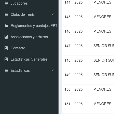
144
2025
MENORES
Jugadores
Clubs de Tenis
145
2025
MENORES
Reglamentos y puntajes FBT
146
2025
MENORES
Asociaciones y arbitros
147
2025
SENIOR SU
Contacto
Estadisticas Generales
148
2025
SENIOR SU
Estadisticas
149
2025
SENIOR SU
150
2025
MENORES
151
2025
MENORES