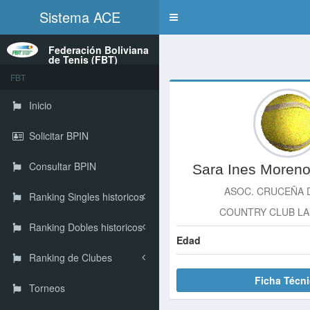
Sistema ACE
Toggle
navigation
Federación Boliviana
de Tenis (FBT)
FBT
Inicio
Solicitar BPIN
Consultar BPIN
Sara Ines Moreno
ASOC. CRUCEÑA 
Ranking Singles historicos
COUNTRY CLUB LA
Ranking Dobles historicos
Edad
Ranking de Clubes
Ficha Técn
Torneos