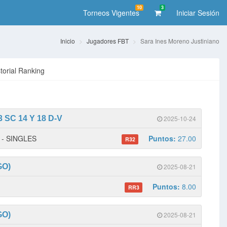
10
3
Torneos Vigentes
Iniciar Sesión
Inicio
Jugadores FBT
Sara Ines Moreno Justiniano
storial Ranking
SC 14 Y 18 D-V
2025-10-24
1 - SINGLES
Puntos:
27.00
R32
GO)
2025-08-21
Puntos:
8.00
RR3
GO)
2025-08-21