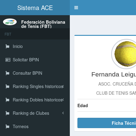
Sistema ACE
Toggle
navigation
Federación Boliviana
de Tenis (FBT)
FBT
Inicio
Solicitar BPIN
Consultar BPIN
Fernanda Leigu
ASOC. CRUCEÑA 
Ranking Singles historicos
CLUB DE TENIS S
Ranking Dobles historicos
Edad
Ranking de Clubes
Ficha Técn
Torneos