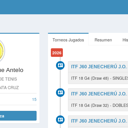
Torneos Jugados
Resumen
Hi
2026
ITF J60 JENECHERÚ J.O.
e Antelo
ITF 18 G4 (Draw 48) - SINGLE
DE TENIS
ANTA CRUZ
ITF J60 JENECHERÚ J.O.
15
ITF 18 G4 (Draw 32) - DOBLE
ica
ITF J60 JENECHERÚ J.O.