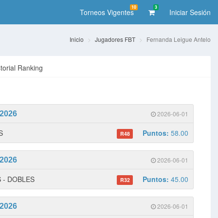
10
3
Torneos Vigentes
Iniciar Sesión
Inicio
Jugadores FBT
Fernanda Leigue Antelo
storial Ranking
 2026
2026-06-01
S
Puntos:
58.00
R48
 2026
2026-06-01
S - DOBLES
Puntos:
45.00
R32
 2026
2026-06-01